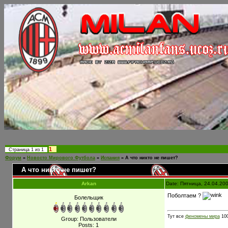
1
Страница
1
из
1
Форум
»
Новосто Мирового Футбола
»
Испания
»
А что никто не пишет?
А что никто не пишет?
Arkan
Date: Пятница, 24.04.20
Поболтаем ?
Болельщик
Тут все
феномены мира
10
Group: Пользователи
Posts:
1