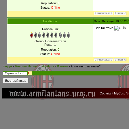
Reputation:
0
Status:
Offline
kondicion
Date: Пятница, 19.06.20
Вот так тема
Болельщик
Group: Пользователи
Posts:
1
Reputation:
0
Status:
Offline
Форум
»
Новосто Мирового Футбола
»
Испания
»
А что никто не пишет?
1
Страница
1
из
1
Copyright MyCorp ©