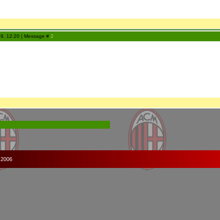
09, 12:20 | Message #
2
 2006