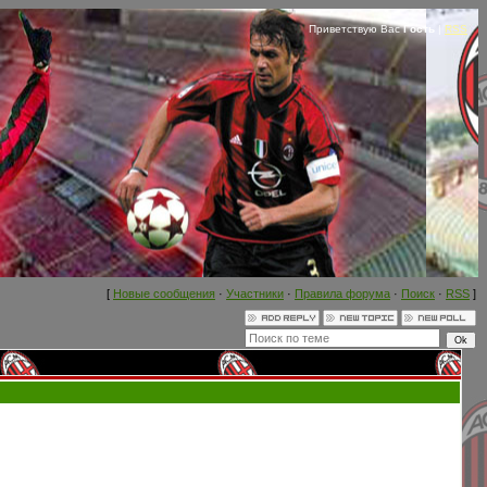
Приветствую Вас
Гость
|
RSS
[
Новые сообщения
·
Участники
·
Правила форума
·
Поиск
·
RSS
]