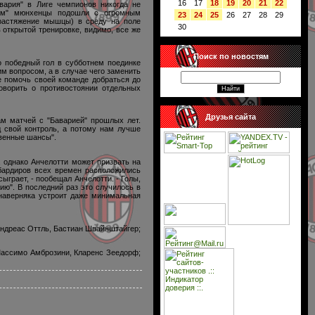
16
17
18
19
20
21
22
вария" в Лиге чемпионов никогда не
ном" мюнхенцы подошли с огромным
23
24
25
26
27
28
29
(растяжение мышцы) в среду на поле
30
 открытой тренировке, видимо, все же
Поиск по новостям
о победный гол в субботнем поединке
м вопросом, а в случае чего заменить
е помочь своей команде добраться до
оворить о противостоянии отдельных
Друзья сайта
ам матчей с "Баварией" прошлых лет.
од свой контроль, а потому нам лучше
твенные шансы".
 однако Анчелотти может призвать на
мбардиров всех времен расположились
ыграет, - пообещал Анчелотти. - Голы,
ию". В последний раз это случилось в
 наверняка устроит даже минимальная
Андреас Оттль, Бастиан Швайнштайгер;
Массимо Амброзини, Кларенс Зеедорф;