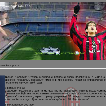
Суббота, 08.08.2026, 22:04
Главная страница
Регистрация
Вход
ельной скорости
Тренер "Баварии" Оттмар Хитцфельд попросил своих подопечных в матче с 
высокую передачу", поскольку именно в мюнхенском поединке определится о
чемпионов УЕФА от этой пары.
В родных стенах
Седьмого поражения в девяти матчах против "россонери" неделю назад чемпи
Даниэля ван Буйтена перед самым финальным свистком. Самая сложная часть, 
"Бавария", как правило, играет гораздо увереннее. "В родных стенах мы перекл
заметил Хитцфельд. - Дома мы способны добавить 10-20 процентов".
В ослабленном составе