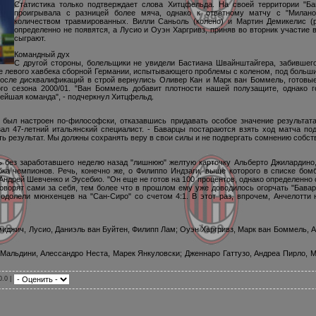
Статистика только подтверждает слова Хитцфельда. На своей территории "Ба
проигрывала с разницей более мяча, однако к ответному матчу с "Мила
количеством травмированных. Вилли Саньоль (колено) и Мартин Демикелис 
определенно не появятся, а Лусио и Оуэн Харгривз, приняв во вторник участие в
сыграют.
Командный дух
С другой стороны, болельщики не увидели Бастиана Швайнштайгера, забившег
ле левого хавбека сборной Германии, испытывающего проблемы с коленом, под больши
после дисквалификаций в строй вернулись Оливер Кан и Марк ван Боммель, готовы
о сезона 2000/01. "Ван Боммель добавит плотности нашей полузащите, однако г
нейшая команда", - подчеркнул Хитцфельд.
 был настроен по-философски, отказавшись придавать особое значение результат
азал 47-летний итальянский специалист. - Баварцы постараются взять ход матча п
ть результат. Мы должны сохранять веру в свои силы и не подвергать сомнению собс
ь без заработавшего неделю назад "лишнюю" желтую карточку Альберто Джилардино,
ка чемпионов. Речь, конечно же, о Филиппо Индзаги, выше которого в списке бо
Андрей Шевченко и Эусебио. "Он еще не готов на 100 процентов, однако определенно с
говорят сами за себя, тем более что в прошлом ему уже доводилось огорчать "Бавар
 одолели мюнхенцев на "Сан-Сиро" со счетом 4:1. В этот раз, впрочем, Анчелотти
миджич, Лусио, Даниэль ван Буйтен, Филипп Лам; Оуэн Харгривз, Марк ван Боммель, 
 Мальдини, Алессандро Неста, Марек Янкуловски; Дженнаро Гаттузо, Андреа Пирло, 
0.0 |