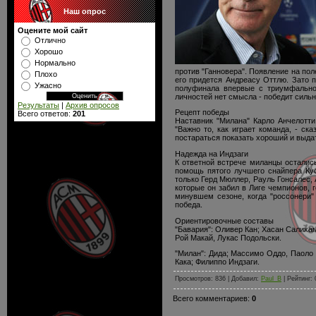
Наш опрос
Оцените мой сайт
Отлично
Хорошо
Нормально
против "Ганновера". Появление на по
Плохо
его придется Андреасу Оттлю. Зато 
Ужасно
полуфинала впервые с триумфальног
личностей нет смысла - победит силь
Результаты
|
Архив опросов
Рецепт победы
Всего ответов:
201
Наставник "Милана" Карло Анчелотти
"Важно то, как играет команда, - ск
постараться показать хороший и выда
Надежда на Индзаги
К ответной встрече миланцы осталис
помощь пятого лучшего снайпера Куб
только Герд Мюллер, Рауль Гонсалес, 
которые он забил в Лиге чемпионов, 
минувшем сезоне, когда "россонери"
победа.
Ориентировочные составы
"Бавария": Оливер Кан; Хасан Салиха
Рой Макай, Лукас Подольски.
"Милан": Дида; Массимо Оддо, Паоло
Кака; Филиппо Индзаги.
Просмотров: 836 | Добавил:
Paul_B
| Рейтинг: 
Всего комментариев:
0