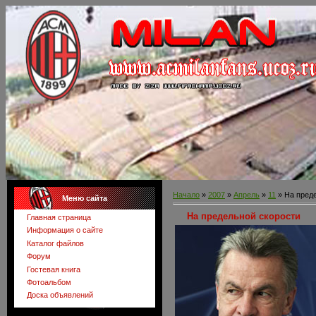
Начало
»
2007
»
Апрель
»
11
» На пред
Меню сайта
На предельной скорости
Главная страница
Информация о сайте
Каталог файлов
Форум
Гостевая книга
Фотоальбом
Доска объявлений