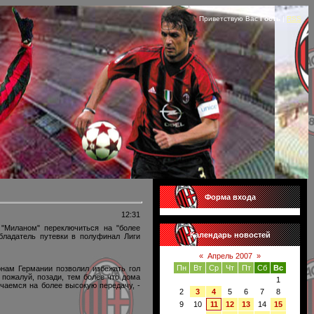
Приветствую Вас
Гость
|
RSS
Форма входа
12:31
"Миланом" переключиться на "более
Календарь новостей
бладатель путевки в полуфинал Лиги
«
Апрель 2007
»
Пн
Вт
Ср
Чт
Пт
Сб
Вс
онам Германии позволил избежать гол
пожалуй, позади, тем более что дома
1
ючаемся на более высокую передачу, -
2
3
4
5
6
7
8
9
10
11
12
13
14
15