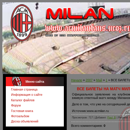
Начало
»
2007
»
Май
»
1
» ВСЕ БИЛЕТ
Меню сайта
ВСЕ БИЛЕТЫ НА МАТЧ МИ
Главная страница
Официальное заявление на клубном
Информация о сайте
вживую ответный матч между Миланом
Каталог файлов
Дело в том, что уже на сегодняшний д
Форум
Гостевая книга
Источник:www.acmilan.ru
Фотоальбом
Просмотров: 717 | Добавил:
Paul_B
| Рейтинг: 
Доска объявлений
Всего комментариев:
0