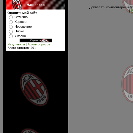
Наш опрос
Добавлять комментарии могу
[
Р
Оцените мой сайт
Отлично
Хорошо
Нормально
Плохо
Ужасно
Результаты
|
Архив опросов
Всего ответов:
201