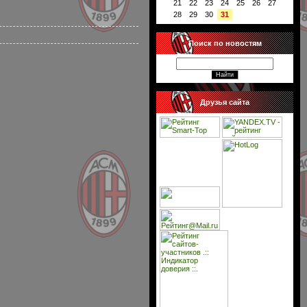
21
22
23
24
25
26
27
28
29
30
31
Поиск по новостям
Друзья сайта