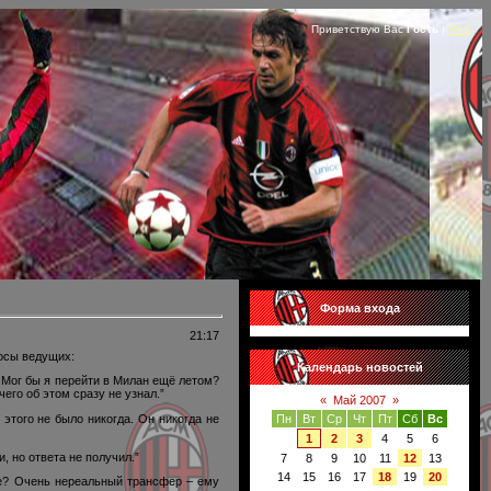
Приветствую Вас
Гость
|
RSS
Форма входа
21:17
осы ведущих:
Календарь новостей
. Мог бы я перейти в Милан ещё летом?
его об этом сразу не узнал.”
«
Май 2007
»
этого не было никогда. Он никогда не
Пн
Вт
Ср
Чт
Пт
Сб
Вс
1
2
3
4
5
6
 но ответа не получил.”
7
8
9
10
11
12
13
14
15
16
17
18
19
20
не? Очень нереальный трансфер – ему