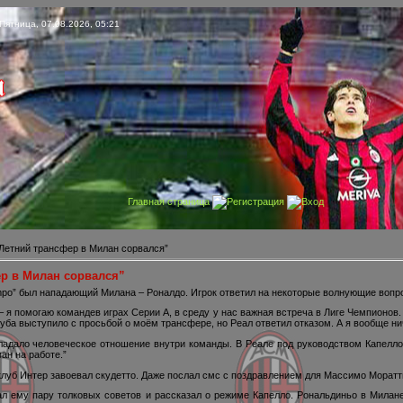
Пятница, 07.08.2026, 05:21
Главная страница
Регистрация
Вход
етний трансфер в Милан сорвался”
р в Милан сорвался”
mpo” был нападающий Милана – Роналдо. Игрок ответил на некоторые волнующие вопр
 я помогаю командев играх Серии А, в среду у нас важная встреча в Лиге Чемпионов
луба выступило с просьбой о моём трансфере, но Реал ответил отказом. А я вообще нич
адало человеческое отношение внутри команды. В Реале под руководством Капелло 
ан на работе.”
луб Интер завоевал скудетто. Даже послал смс с поздравлением для Массимо Моратти,
 дал ему пару толковых советов и рассказал о режиме Капелло. Рональдиньо в Мила