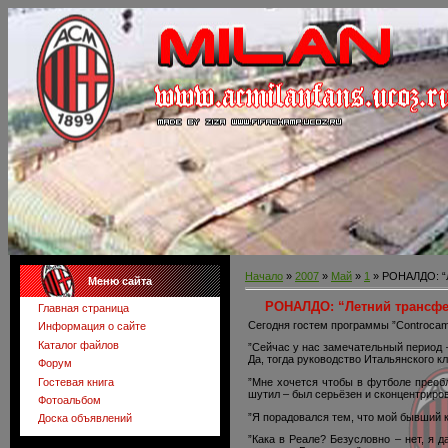
Начало
»
2007
»
Май
»
1
» РОНАЛДО: “Л
Меню сайта
РОНАЛДО: “Летний трансфе
Главная страница
Сегодня гостем программы ”Controca
Информация о сайте
Каталог файлов
”Сейчас у нас замечательный период –
Да, тогда руководство Итальянского к
Форум
Гостевая книга
”Мне хочется чтобы в футболе преобл
шутил – был серьёзен и сконцентриров
Фотоальбом
”Я порадовался тем, что мой бывший к
Доска объявлений
”Кака в Реале? Безусловно – нет, я