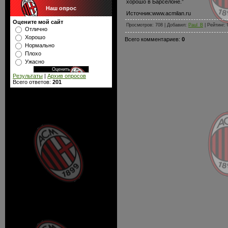
хорошо в Барселоне.”
Наш опрос
Источник:www.acmilan.ru
Оцените мой сайт
Просмотров: 708 | Добавил:
Paul_B
| Рейтинг: 
Отлично
Хорошо
Всего комментариев:
0
Нормально
Плохо
Ужасно
Результаты
|
Архив опросов
Всего ответов:
201