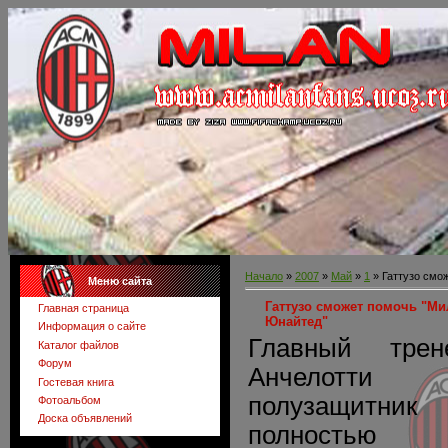
Начало
»
2007
»
Май
»
1
» Гаттузо смо
Меню сайта
Гаттузо сможет помочь "Ми
Главная страница
Юнайтед"
Информация о сайте
Главный тре
Каталог файлов
Форум
Анчелотти 
Гостевая книга
полузащитни
Фотоальбом
Доска объявлений
полностью 