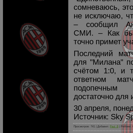
сомневаюсь, эт
не исключаю, чт
– сообщил Ан
СМИ. – Как бы
точно примет уч
Последний мат
для "Милана" п
счётом 1:0, и 
ответном мат
подопечным
достаточно для 
30 апреля, понед
Источник: Sky Sp
Просмотров: 741 | Добавил:
Paul_B
| Рейтинг: 