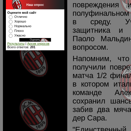
повреждения 
Наш опрос
полуфинальном 
Оцените мой сайт
Отлично
в среду. Уч
Хорошо
Нормально
защитника и к
Плохо
Ужасно
Паоло Мальдин
Результаты
|
Архив опросов
вопросом.
Всего ответов:
201
Напомним, что
получили повре
матча 1/2 фина
в котором итал
команде Але
сохранил шансы
забив два мяча
дер Сара.
"Единственный,