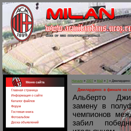
Начало
»
2007
»
Май
»
3
» Джилардино: 
Меню сайта
Джилардино: в финале на се
Главная страница
Альберто Дж
Информация о сайте
Каталог файлов
замену в полу
Форум
Гостевая книга
чемпионов меж
Фотоальбом
забил побед
Доска объявлений