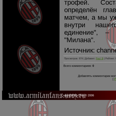
трофей. Сос
определён гла
матчем, а мы уж
внутри нашег
единение", –
"Милана".
Источник: chann
Просмотров: 674 | Добавил:
Paul_B
| Рейтинг: 
Всего комментариев:
0
Добавлять комментарии могу
[
Р
Copyright MyCorp © 2006