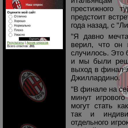
итальянцам
Наш опрос
престижного т
Оцените мой сайт
предстоит встре
Отлично
Хорошо
года назад, с "Л
Нормально
Плохо
"Я давно мечт
Ужасно
верил, что он 
Результаты
|
Архив опросов
Всего ответов:
201
случилось. Это
и мы были реш
выход в финал 
Джиллардино.
"В финале на се
минут игровог
могут стать ка
так и индиви
отдельного игро