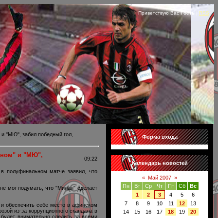
Приветствую Вас
Гость
|
RSS
и "МЮ", забил победный гол,
Форма входа
ном" и "МЮ",
09:22
Календарь новостей
 в полуфинальном матче заявил, что
«
Май 2007
»
Пн
Вт
Ср
Чт
Пт
Сб
Вс
не мог подумать, что "Милан" сделает
1
2
3
4
5
6
7
8
9
10
11
12
13
и обеспечить себе место в афинском
озой из-за коррупционного скандала в
14
15
16
17
18
19
20
 будет внимательно следить за всеми