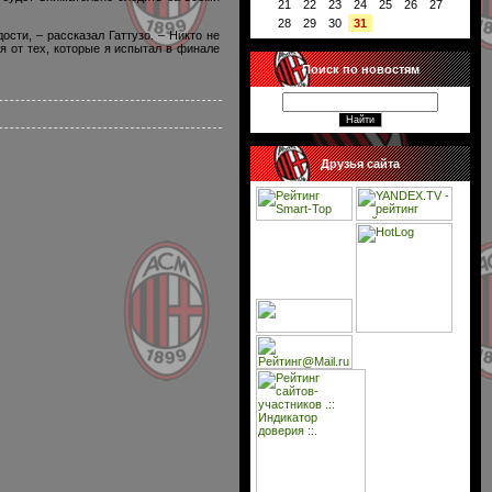
21
22
23
24
25
26
27
28
29
30
31
сти, – рассказал Гаттузо. – Никто не
я от тех, которые я испытал в финале
Поиск по новостям
Друзья сайта