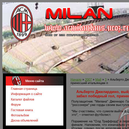
Начало
»
2007
»
Май
»
3
» Альберто Дж
Меню сайта
принесший итальянцам п
Главная страница
Альберто Джилардино, вый
Информация о сайте
забил победный гол, прине
Каталог файлов
Полузащитник "Милана" Дженнаро Га
Форум
"россонери" уже горды своим выступл
Гостевая книга
"Мы счастливы, что сумели выйти в ф
это", – отметил футболист.
Фотоальбом
Доска объявлений
Поражение на "Олд Траффорд" в пер
финале. Напомним, что изначально уч
Италии, однако после аппеляции клу