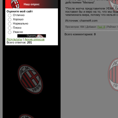
действиями "Милана".
Наш опрос
"После матча представители УЕФА сде
Оцените мой сайт
поставил бы и евро на то, что мы бу
чемпионата мира, потому что нельзя с
Отлично
Хорошо
Источник: channel4.com
Нормально
Просмотров: 694 | Добавил:
Paul_B
| Рейтинг: 
Плохо
Ужасно
Всего комментариев:
0
Результаты
|
Архив опросов
Всего ответов:
201