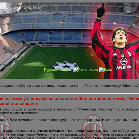
Пятница, 07.08.2026, 21:40
Главная страница
Регистрация
Вход
илардино, выйдя на замену в полуфинальном матче Лиги чемпионов между "Миланом" 
дя на замену в полуфинальном матче Лиги чемпионов между "Мила
сший итальянцам п
ттузо, сердце и душа команды в поединке с "Манчестер Юнайтед" после победы
ением в Лиге чемпионов.
инал Лиги чемпионов после такого неудачного старта сезона. Никто, даже мы сами, 
вом полуфинальном матче не помешало "россонери" одержать крупную победу дома 
астие команды Карло Анчелотти в этом розыгрыше Лиги чемпионов оказалось под угр
б был восстановлен в правах, чем вызвал недовольство УЕФА, которая заявила, что