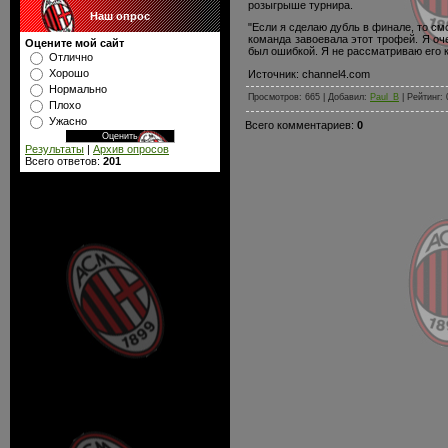
розыгрыше турнира.
Наш опрос
"Если я сделаю дубль в финале, то см
команда завоевала этот трофей. Я оч
Оцените мой сайт
был ошибкой. Я не рассматриваю его к
Отлично
Хорошо
Источник: channel4.com
Нормально
Просмотров: 665 | Добавил:
Paul_B
| Рейтинг: 
Плохо
Ужасно
Всего комментариев:
0
Результаты
|
Архив опросов
Всего ответов:
201