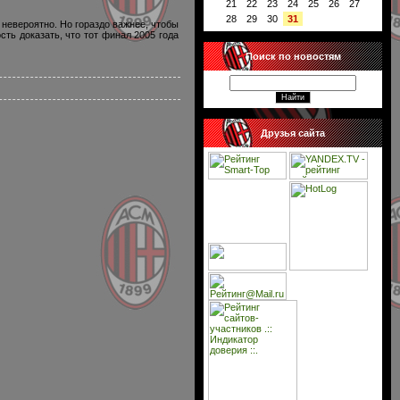
21
22
23
24
25
26
27
28
29
30
31
 невероятно. Но гораздо важнее, чтобы
ть доказать, что тот финал 2005 года
Поиск по новостям
Друзья сайта