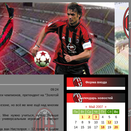
Приветствую Вас
Гость
|
RSS
Форма входа
09:24
ги чемпионов, претендент на "Золотой
Календарь новостей
сезоне, но всё же мне ещё над многим
«
Май 2007
»
Пн
Вт
Ср
Чт
Пт
Сб
Вс
в. Мне нужно учиться, нужно больше
1
2
3
4
5
6
е универсальным игроком", – считает
7
8
9
10
11
12
13
14
15
16
17
18
19
20
да ван Нистелроя – 12 голов в одном