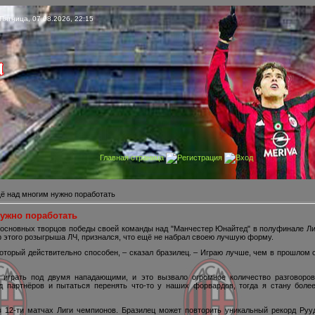
Пятница, 07.08.2026, 22:15
Главная страница
Регистрация
Вход
щё над многим нужно поработать
нужно поработать
 основных творцов победы своей команды над "Манчестер Юнайтед" в полуфинале Ли
р этого розыгрыша ЛЧ, признался, что ещё не набрал своею лучшую форму.
который действительно способен, – сказал бразилец. – Играю лучше, чем в прошлом 
аю играть под двумя нападающими, и это вызвало огромное количество разговоро
д партнёров и пытаться перенять что-то у наших форвардов, тогда я стану боле
в 12-ти матчах Лиги чемпионов. Бразилец может повторить уникальный рекорд Руу