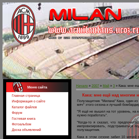
Начало
»
2007
»
Май
»
3
» Кака: мне е
Меню сайта
Кака: мне ещё над многим 
Главная страница
Полузащитник "Милана" Кака, один из
Информация о сайте
мяч" этого сезона и лучший бомбарди
Каталог файлов
"Я ещё не вышел на тот уровень, на 
Форум
нужно поработать".
Гостевая книга
"Когда-то я сказал, что предпочит
Фотоальбом
импровизировать, подстраиваться по
полузащитник.
Доска объявлений
Кака в этом сезоне забил 10 мячей 