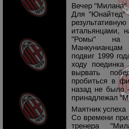
Вечер "Милана"
Для "Юнайтед" 
результативн
итальянцами, н
"Ромы" на 
Манкунианцам 
подвиг 1999 год
ходу поединка 
вырвать поб
пробиться в фи
назад не было 
принадлежал "М
Маятник успеха
Со времени при
тренера "Ми