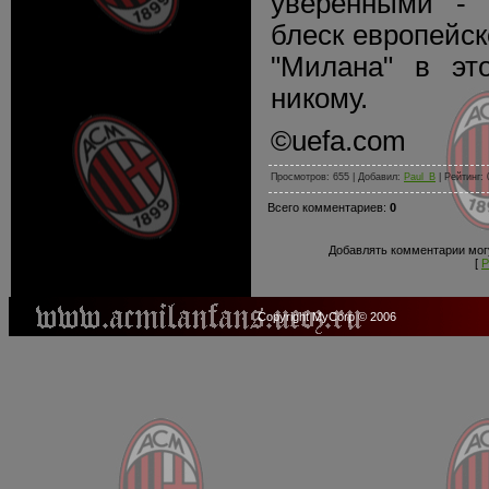
уверенными - 
блеск европейс
"Милана" в эт
никому.
©uefa.com
Просмотров: 655 | Добавил:
Paul_B
| Рейтинг: 
Всего комментариев:
0
Добавлять комментарии могу
[
Р
Copyright MyCorp © 2006