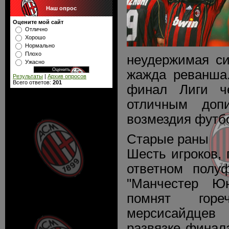
Наш опрос
Оцените мой сайт
Отлично
Хорошо
Нормально
Плохо
неудержимая си
Ужасно
жажда реванша.
Результаты
|
Архив опросов
Всего ответов:
201
финал Лиги ч
отличным доп
возмездия футб
Старые раны
Шесть игроков,
ответном полу
"Манчестер Ю
помнят гор
мерсисайдце
развязке финал