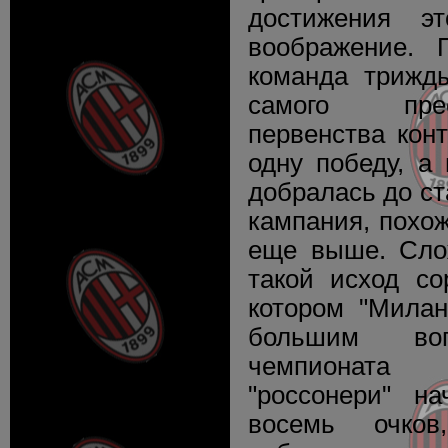
достижения эт
воображение. 
команда трижд
самого прес
первенства кон
одну победу, а
добралась до с
кампания, похож
еще выше. Сло
такой исход со
котором "Милан
большим во
чемпионата
"россонери" н
восемь очко