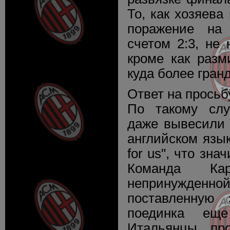
То, как хозяева
поражение на
счетом 2:3, не
кроме как разм
куда более гран
Ответ на просьб
По такому сл
даже вывесили 
английском язык
for us", что зна
Команда Ка
непринужденной
поставленную 
поединка ещ
Итальянцы про