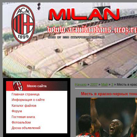
Начало
»
2007
»
Май
»
3
» Месть в кра
Меню сайта
Месть в красно-черных тон
Главная страница
Информация о сайте
Каталог файлов
Форум
Гостевая книга
Фотоальбом
Доска объявлений