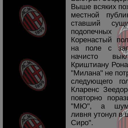
Выше всяких по
местной публи
ставший сущ
подопечных 
Коренастый по
на поле с зап
начисто вы
Криштиану Рона
"Милана" не пот
следующего го
Кларенс Зеедо
повторно пораз
"МЮ", а шум
ливня утонул в 
Сиро".