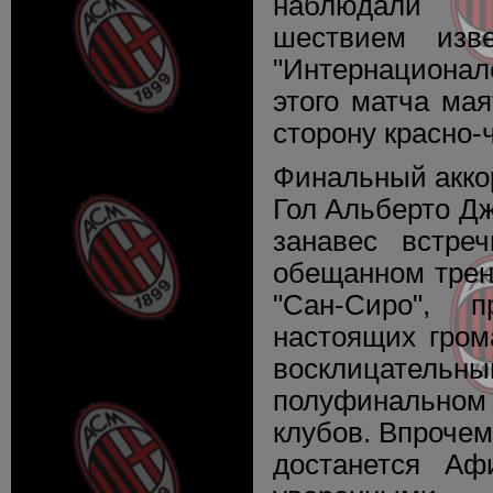
наблюдали 
шествием изв
"Интернациона
этого матча мая
сторону красно-
Финальный акко
Гол Альберто Д
занавес встре
обещанном трен
"Сан-Сиро",
настоящих гром
восклицат
полуфинальном
клубов. Впроче
достанется А