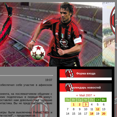
Приветствую Вас
Гость
|
RSS
Форма входа
19:07
 обеспечил себе участие в афинском
Календарь новостей
понента, на послематчевом общении с
«
Май 2007
»
воих подопечных в первые 45 минут.
Пн
Вт
Ср
Чт
Пт
Сб
Вс
 оставлял нам довольно-таки хорошие
тастика. Вы не представляете, какие
1
2
3
4
5
6
7
8
9
10
11
12
13
 игры были выключены Райан Гиггз и
14
15
16
17
18
19
20
 гостей", – продолжил он.