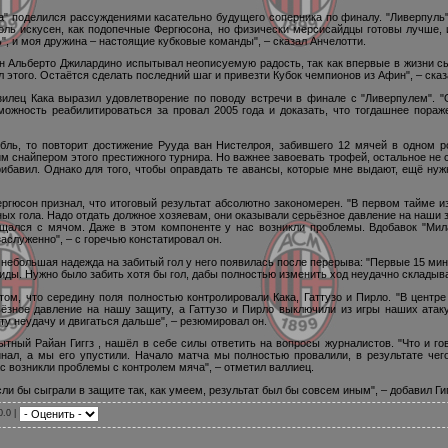
а" поделился рассуждениями касательно будущего соперника по финалу. "Ливерпуль"
толь искусен, как подопечные Фергюсона, но физически мерсисайдцы готовы лучше, 
ь", и моя дружина – настоящие кубковые команды", – сказал Анчелотти.
ан Альберто Джилардино испытывал неописуемую радость, так как впервые в жизни с
л этого. Остаётся сделать последний шаг и привезти Кубок чемпионов из Афин", – ска
зилец Кака выразил удовлетворение по поводу встречи в финале с "Ливерпулем". "
можность реабилитироваться за провал 2005 года и доказать, что тогдашнее пораж
ль, то повторит достижение Рууда ван Нистелроя, забившего 12 мячей в одном р
шим снайпером этого престижного турнира. Но важнее завоевать трофей, остальное не
рибавил. Однако для того, чтобы оправдать те авансы, которые мне выдают, ещё нужн
ргюсон признал, что итоговый результат абсолютно закономерен. "В первом тайме из
ых гола. Надо отдать должное хозяевам, они оказывали серьёзное давление на наши 
щался с мячом. Даже в этом компоненте у нас возникли проблемы. Вдобавок "Мил
аслуженно", – с горечью констатировал он.
небольшая надежда на забитый гол у него появилась после перерыва: "Первые 15 мин
иды. Нужно было забить хотя бы гол, дабы полностью изменить ход неудачно складыв
том, что середину поля полностью контролировали Кака, Гаттузо и Пирло. "В центре
ьёзное давление на нашу защиту, а Гаттузо и Пирло выключили из игры наших ата
ту неудачу и двигаться дальше", – резюмировал он.
ытный Райан Гиггз , нашёл в себе силы ответить на вопросы журналистов. "Что и г
ал, а мы его упустили. Начало матча мы полностью провалили, в результате чег
с возникли проблемы с контролем мяча", – отметил валлиец.
ли бы сыграли в защите так, как умеем, результат был бы совсем иным", – добавил Гиг
0.0 |