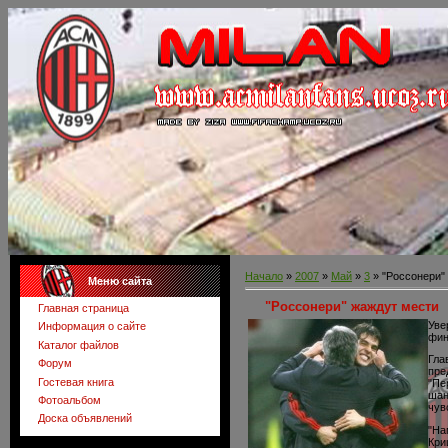
Начало
»
2007
»
Май
»
3
» "Россонери"
Меню сайта
"Россонери" жаждут мести
Главная страница
Уве
Информация о сайте
фин
Каталог файлов
Гла
Форум
пре
Гостевая книга
"Пе
шан
Фотоальбом
чув
Доска объявлений
"На
Кри