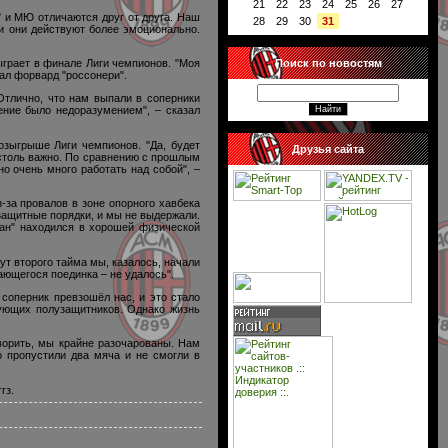
21
22
23
24
25
26
27
 и МЮ отличаются друг от друга. Наш
28
29
30
31
и они действуют более эмоционально.
Поиск по новостям
ыграет в финале Лиги чемпионов. "Моя
зал форвард "россонери".
Отлично, что нам выпали в соперники
ение было недоразумением", – сказал
озыгрыше Лиги чемпионов. "Да, будет
Друзья сайта
 столь важно. По сравнению с прошлым
о очень много работать над собой", –
-за провалов в зоне опорного хавбека
защитные порядки, и мы не выдержали.
ан" находился в хорошей физической
ут второго тайма мы, казалось, начали
ающегося поединка – не удалось".
 соперник превзошёл нас, и это стало
кующих полузащитников. Однако жизнь
оворить, мы крайне разочарованы. Нам
о пропустили два мяча и не смогли в
гз.