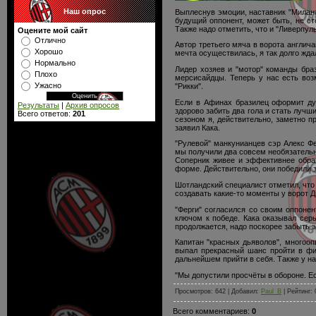
Наш опрос
Выплеснув эмоции, наставник "Милан
будущий оппонент, может быть, не с
Также надо отметить, что и "Ливерпул
Оцените мой сайт
Отлично
Автор третьего мяча в ворота англич
Хорошо
мечта осуществилась, я так долго жда
Нормально
Лидер хозяев и "мотор" команды бра
Плохо
мерсисайдцы. Теперь у нас есть воз
Ужасно
"Рикки".
Если в Афинах бразилец оформит дуб
Результаты
|
Архив опросов
здорово забить два гола и стать луч
Всего ответов:
201
сезоном я, действительно, заметно п
заявил Кака.
"Рулевой" манкунианцев сэр Алекс Фе
мы получили два совсем необязательн
Соперник живее и эффективнее обра
форме. Действительно, они победили з
Шотландский специалист отметил, что 
создавать какие-то моменты у ворот Д
"Ферги" согласился со своим оппонен
ключом к победе. Кака оказывал сер
продолжается, надо поскорее забыть э
Капитан "красных дьяволов", многооп
выпал прекрасный шанс пройти в фин
дальнейшем прийти в себя. Также у на
"Мы допустили просчёты в обороне. Ес
Просмотров: 642 | Добавил:
Paul_B
| Рейтинг: 
Всего комментариев:
0