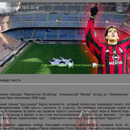
Суббота, 08.08.2026, 00:38
Главная страница
Регистрация
Вход
 жаждут мести
ренно обыграв "Манчестер Юнайтед", итальянский "Милан" вслед за "Ливерпулем"
але Лиги чемпионов 2005 года.
вный тренер "россонери" Карло Анчелотти, который полностью переиграл своего оп
дставителями СМИ просто светился от счастья. Он выразил восхищение игрой с
рвую половину встречи мы провели просто сказочно. Результат игры в Манчестере
сы на выход в финал, и мы этим воспользовались. Добраться до финала – это фан
ства сейчас переполняют нас", – поделился счастьем с журналистами "Карлетто".
м удалось одержать победу благодаря отличным действиям в середине поля. Из
штиану Роналду, а Андреа Пирло переиграл Пола Скоузла. Именно в этом мы превзошли