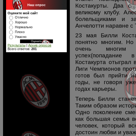
Костакурты. Два с
Наш опрос
великому клубу. Але
Оцените мой сайт
Отлично
болельщиками и з
Хорошо
Анчелотти наравне с 
Нормально
Плохо
23 мая Билли Коста
Ужасно
понятно многим. Но 
Результаты
|
Архив опросов
очень многим с
Всего ответов:
201
успех(попадание
Костакурта отыграл 
Лиги Чемпионов прот
готов был прийти н
годы, не говоря уж
годах карьеры.
Теперь Билли стане
Таким образом истор
Одно поколение сме
как большая семья в
человек, который вс
достоин любви и уваж