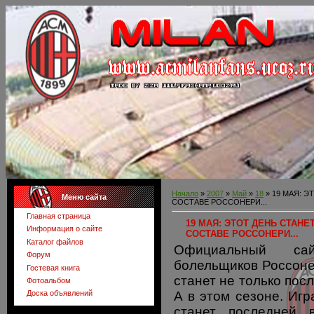
Начало
»
2007
»
Май
»
18
» 19 МАЯ: 
Меню сайта
СОСТАВЕ РОССОНЕРИ...
Главная страница
19 МАЯ: ЭТОТ ДЕНЬ СТАНЕ
Информация о сайте
СОСТАВЕ РОССОНЕРИ...
Каталог файлов
Официальный са
Форум
болельщиков Россоне
Гостевая книга
станет не только по
Фотоальбом
А в этом сезоне. Иг
Доска объявлений
станет последней 