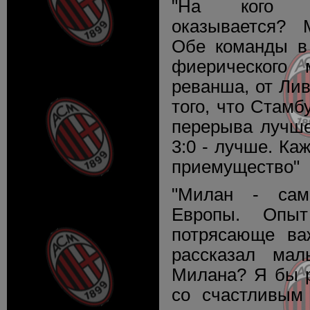
"На кого б
оказывается? 
Обе команды в
фиерического
реванша, от Лив
того, что Стамб
перерыва лучше
3:0 - лучше. Ка
приемущество"
"Милан - сам
Европы. Опы
потрясающе ва
рассказал ма
Милана? Я бы р
со счастливым 