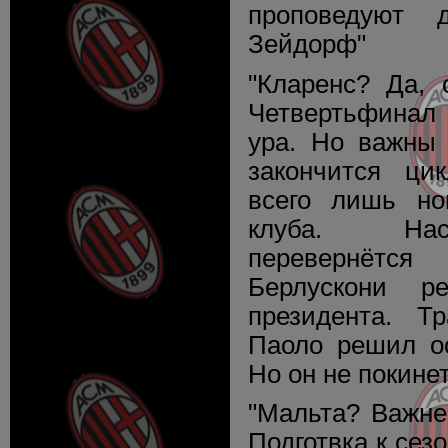
проповедуют 
Зейдорф"
"Кларенс? Да, 
Четвертьфинал 
ура. Но важны 
закончится ци
всего лишь но
клуба. Нас
перевернётся 
Берлускони 
президента. Тр
Паоло решил ос
Но он не покине
"Мальта? Важне
Подготвка к сез