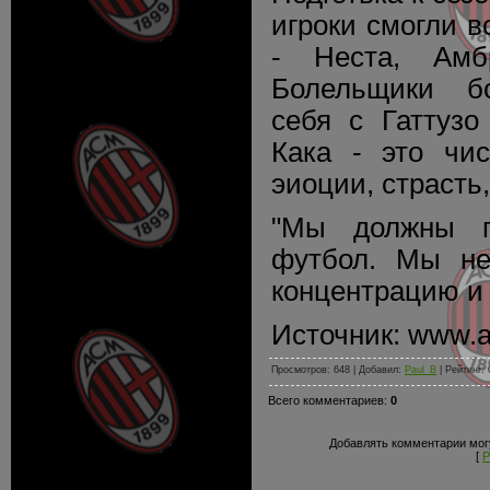
игроки смогли в
- Неста, Амб
Болельщики б
себя с Гаттузо
Кака - это чис
эиоции, страсть,
"Мы должны п
футбол. Мы не
концентрацию и 
Источник: www.a
Просмотров: 648 | Добавил:
Paul_B
| Рейтинг: 
Всего комментариев:
0
Добавлять комментарии могу
[
Р