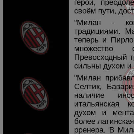
герои, преодол
своём пути, дос
"Милан - ко
традициями. Ма
теперь и Пирло
множество ф
Превосходный т
сильны духом и
"Милан прибавл
Селтик, Бавар
наличие ино
итальянская 
духом и мента
более латинская
рренера. В Мил