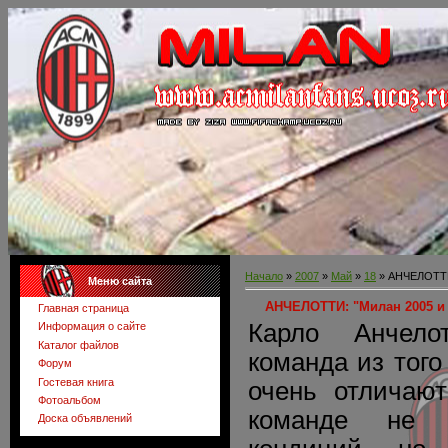
Начало
»
2007
»
Май
»
18
» АНЧЕЛОТТИ:
Меню сайта
АНЧЕЛОТТИ: "Милан 2005 и 2
Главная страница
Карло Анчело
Информация о сайте
Каталог файлов
команда из тог
Форум
Гостевая книга
очень отличают
Фотоальбом
команде не 
Доска объявлений