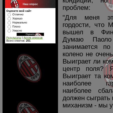
кондиций, но
Наш опрос
проблем:
Оцените мой сайт
Отлично
"Для меня э
Хорошо
Нормально
гордости, что 
Плохо
вышел в Фин
Ужасно
Думаю Паоло
Результаты
|
Архив опросов
Всего ответов:
201
занимается по
колено не очень
Выиграет ли ком
центр поля? 
Выиграет та ко
наиболее га
наиболее сбал
должен сыграть
миханизм - мы у