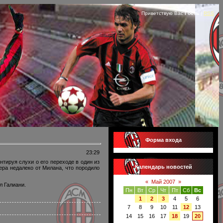
Приветствую Вас
Гость
|
RSS
Форма входа
23:29
тируя слухи о его переходе в один из
Календарь новостей
ера недалеко от Милана, что породило
«
Май 2007
»
л Галиани.
Пн
Вт
Ср
Чт
Пт
Сб
Вс
1
2
3
4
5
6
7
8
9
10
11
12
13
14
15
16
17
18
19
20