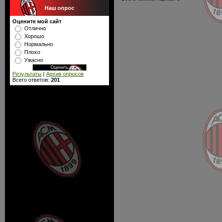
Наш опрос
Оцените мой сайт
Отлично
Хорошо
Нормально
Плохо
Ужасно
Результаты
|
Архив опросов
Всего ответов:
201