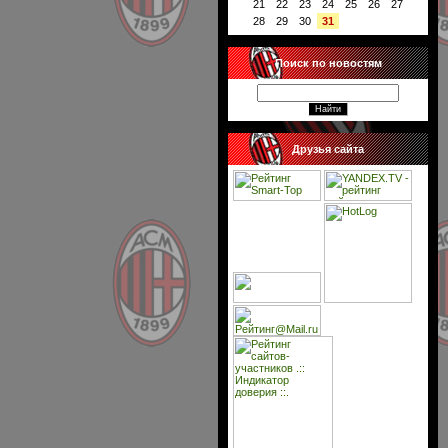
21
22
23
24
25
26
27
28
29
30
31
Поиск по новостям
Друзья сайта