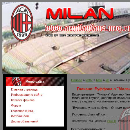
Начало
»
2007
»
Май
»
20
» Галиани: Б
Меню сайта
Галиани: Буффона в "Милан
Главная страница
Вице-президент "Милана" Адриано Гал
Информация о сайте
миланских клубов, сообщают итальянс
Каталог файлов
массу слухов относительно его гипоте
Форум
"Буффона у нас не будет. Он нам не н
Гостевая книга
Источник: channel4.com
Фотоальбом
Просмотров: 764 | Добавил:
Paul_B
| Рейтинг: 
Доска объявлений
Всего комментариев:
0