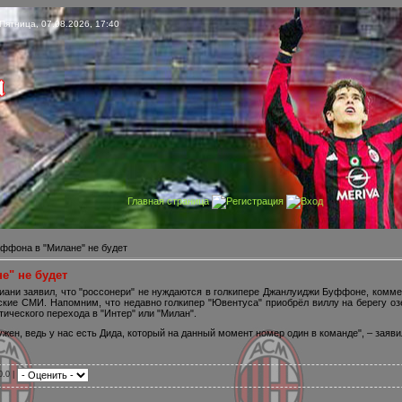
Пятница, 07.08.2026, 17:40
Главная страница
Регистрация
Вход
уффона в "Милане" не будет
е" не будет
иани заявил, что "россонери" не нуждаются в голкипере Джанлуиджи Буффоне, коммен
кие СМИ. Напомним, что недавно голкипер "Ювентуса" приобрёл виллу на берегу оз
тического перехода в "Интер" или "Милан".
ужен, ведь у нас есть Дида, который на данный момент номер один в команде", – заяви
0.0 |