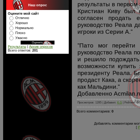
результаты в первом 
Наш опрос
Кристиан Киву был 
Оцените мой сайт
согласен продать 
Отлично
Хорошо
руководство Реала да
Нормально
игроки из Серии А.”
Плохо
Ужасно
”Пато мог перейти
Результаты
|
Архив опросов
Всего ответов:
201
руководство Реала п
и решило подождать
возможности купить 
президенту Реала. Бе
продаст Кака, а скоре
как Мальдини.”
Добавленно Acmilan.r
Просмотров: 1285 | Добавил:
K-S
| Рейтинг: 0.
Всего комментариев:
0
Добавлять комментарии могу
[
Р