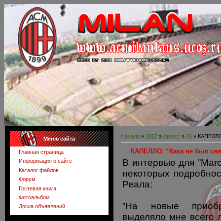
Начало
»
2007
»
Август
»
26
» КАПЕЛЛО:
Меню сайта
КАПЕЛЛО: “Кака не был свя
Главная страница
В интервью для ”Mar
Информация о сайте
Каталог файлов
некоторых подробнос
Форум
Реала:
Гостевая книга
Фотоальбом
”На новые приобр
Доска объявлений
выделяло мне всего 