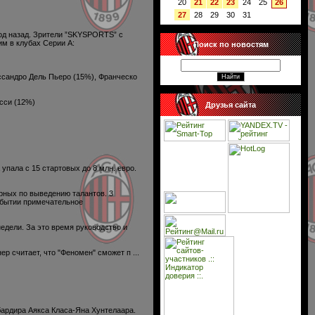
20
21
22
23
24
25
26
27
28
29
30
31
год назад. Зрители ”SKYSPORTS” с
м в клубах Серии А:
Поиск по новостям
ессандро Дель Пьеро (15%), Франческо
сси (12%)
Друзья сайта
пала с 15 стартовых до 8 млн. евро.
рных по выведению талантов. 3
рибытии примечательное
едели. За это время руководство и
нер считает, что "Феномен" сможет п
...
бардира Аякса Класа-Яна Хунтелаара.