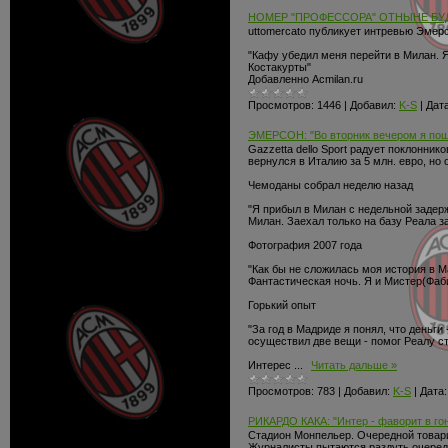
НОМЕР "ПРОФЕССОРА" ОТНЫНЕ БУД
uttomercato публикует интревью Эмер
"Кафу убедил меня перейти в Милан. 
Костакурты"
Добавленно Acmilan.ru
Просмотров:
1446
|
Добавил:
K-S
|
Дата
ЭМЕРСОН: "Во вторник вечером я пошё
Gazzetta dello Sport радует поклонни
вернулся в Италию за 5 млн. евро, но
Чемоданы собрал неделю назад
"Я прибыл в Милан с недельной задерж
Милан. Заехал только на базу Реала 
Фотография 2007 года
"Как бы не сложилась моя история в М
Фантастическая ночь. Я и Мистер(Фаб
Горький опыт
"За год в Мадриде я понял, что деньги
осуществил две вещи - помог Реалу с
Интерес
...
Читать дальше »
Просмотров:
783
|
Добавил:
K-S
|
Дата:
РИКАРДО КАКА: "Интер - фаворит в гонк
Стадион Монпельер. Очередной товари
Журналисты пытаются раздуть очередно