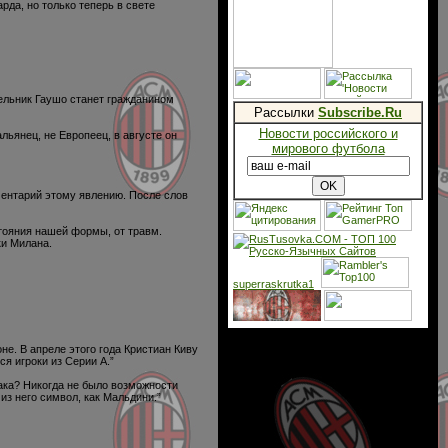
да, но только теперь в свете
дельник Гаушо станет гражданином
Рассылки
Subscribe.Ru
Новости российского и
ьянец, не Европеец, в августе он
мирового футбола
ментарий этому явлению. После слов
стояния нашей формы, от травм.
ки Милана.
superraskrutka1
не. В апреле этого года Кристиан Киву
ся игроки из Серии А.”
Кака? Никогда не было возможности
 из него символ, как Мальдини.”