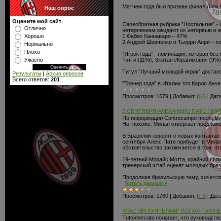
Матчем года был признан финал Лиги 
Наш опрос
Оцените мой сайт
Своеобразная рубрика ”Ностальгия” -
Отлично
нетерпением ожидают их интервью и ж
1.Фабио Каннаваро – 47%
Хорошо
2.Андрей Шевченко и Тьерри Анри – п
Нормально
Плохо
”Игрок года” - номинация, которая бе
Тотти (11%), Златан Ибрагимович (9%)
Ужасно
Титул ”Лучший молодой игрок” достал
Результаты
|
Архив опросов
Всего ответов:
201
”Тренер года” в Италии это Карло Анч
Просмотров:
1679
|
Добавил:
K-S
|
Дата
3 СЕНТЯБРЯ АЛЕХАНДРО ПАТО ПРИБ
По информации Controcampo после мно
Но, похоже, Милан отвергает предложе
В Бразилии говорят о новых контакта
сентября Алекс Пато прибудет в Милан
обстоятельство заключается в том, чт
19-летний Морайс Мотта, крайний пол
тренерский штаб оценят молодых брази
Продолжая бразильскую тему, хочется 
Читать дальше »
Просмотров:
1760
|
Добавил:
K-S
|
Дата
КЛАС-ЯН ХУНТЕЛААР ПОПАЛ ТАКИ В
Tuttomercato полагает, что руководст