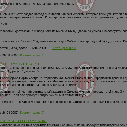
Чемпионов в Афинах, где Милан одолел Ливерпуль.
 о чём она? Этот раздел наград был посвящён тем игрокам, которые покинули Италию 
елают возвращения в Италию. Итак, зрительские симпатии игрокам, ранее выступавши
о 17%
з колебаний достаётся Риккардо Кака из Милана (37%), далее по убыванию следуют Ал
ся Даниэле ДеРосси (27%), который опередил Фабио Квальяреллу (24%) и Джузеппе Ро
елотти (23%), далее – Лучано Сп
...
Читать дальше »
:
26.08.2007
|
Комментарии (1)
УДЕТ В МИЛАН НЕ ОДИН...
жества покупок Реал сам предложил Милану Жулио Баптисту, причём, цена на игрока у
ние Мадрида. Ради чего...?
х Россонери с Порто Алегре. Интернасиональ может стать личной "фермой№ красно-чё
, чтобы до января тренироваться в Миланелло и играть за дубль. Но самое в этом п
о Алехандро высадится в аэропорту Милана не один.
узащитник и 18-летний центральный защитник Сильва Жуниор, проведут в Милане 3-4 н
льцев. Если всё пройдёт гладко, зимой они пополнят клуб.
отметить, что Карло Анчелотти очень позитивно настроен в отношении Рональдо. Тре
:
26.08.2007
|
Комментарии (0)
 СФЕРУ ИНТЕРЕСОВ МИЛАНА...
во Милана наконец таки обратило пристальное внимание на молодого голландского бом