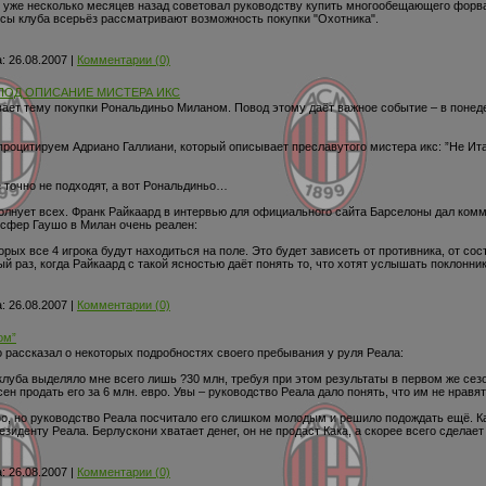
, уже несколько месяцев назад советовал руководству купить многообещающего форвар
сы клуба всерьёз рассматривают возможность покупки "Охотника".
:
26.08.2007
|
Комментарии (0)
ПОД ОПИСАНИЕ МИСТЕРА ИКС
агивает тему покупки Рональдиньо Миланом. Повод этому даёт важное событие – в поне
роцитируем Адриано Галлиани, который описывает преславутого мистера икс: ”Не Итал
 точно не подходят, а вот Рональдиньо…
олнует всех. Франк Райкаард в интервью для официального сайта Барселоны дал ком
нсфер Гаушо в Милан очень реален:
орых все 4 игрока будут находиться на поле. Это будет зависеть от противника, от со
ый раз, когда Райкаард с такой ясностью даёт понять то, что хотят услышать поклонни
:
26.08.2007
|
Комментарии (0)
ом”
 рассказал о некоторых подробностях своего пребывания у руля Реала:
луба выделяло мне всего лишь ?30 млн, требуя при этом результаты в первом же сезо
ен продать его за 6 млн. евро. Увы – руководство Реала дало понять, что им не нравят
вро, но руководство Реала посчитало его слишком молодым и решило подождать ещё. 
резиденту Реала. Берлускони хватает денег, он не продаст Кака, а скорее всего сделает
:
26.08.2007
|
Комментарии (0)