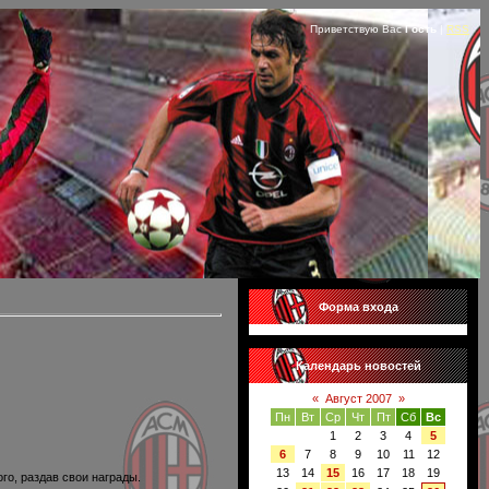
Приветствую Вас
Гость
|
RSS
Форма входа
Календарь новостей
«
Август 2007
»
Пн
Вт
Ср
Чт
Пт
Сб
Вс
1
2
3
4
5
6
7
8
9
10
11
12
13
14
15
16
17
18
19
о, раздав свои награды.