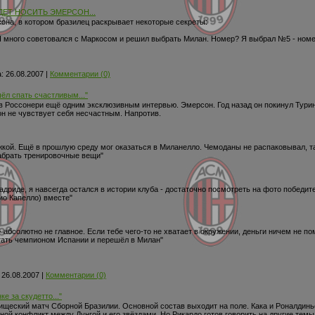
ЕТ НОСИТЬ ЭМЕРСОН...
сона, в котором бразилец раскрывает некоторые секреты:
Я много советовался с Маркосом и решил выбрать Милан. Номер? Я выбрал №5 - ном
:
26.08.2007
|
Комментарии (0)
л спать счастливым..."
ков Россонери ещё одним эксклюзивным интервью. Эмерсон. Год назад он покинул Турин 
 он не чувствует себя несчастным. Напротив.
кой. Ещё в прошлую среду мог оказаться в Миланелло. Чемоданы не распаковывал, так
забрать тренировочные вещи"
адриде, я навсегда остался в истории клуба - достаточно посмотреть на фото победит
ио Капелло) вместе"
 - абсолютно не главное. Если тебе чего-то не хватает в окружении, деньги ничем не пом
тать чемпионом Испании и перешёл в Милан"
26.08.2007
|
Комментарии (0)
е за скудетто..."
щеский матч Сборной Бразилии. Основной состав выходит на поле. Кака и Роналдиньо
й конфликт между Дунгой и его звёздами. Но Рикардо готов говорить на другие темы 