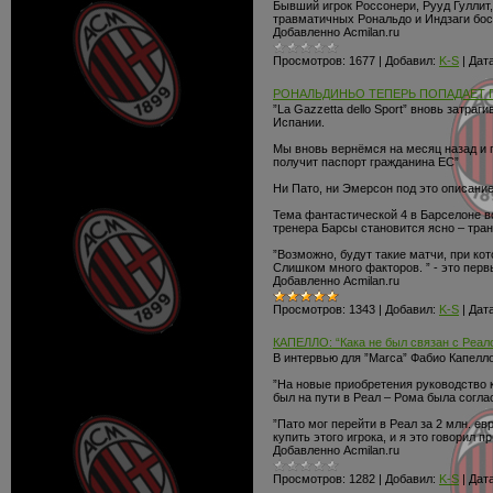
Бывший игрок Россонери, Рууд Гуллит
травматичных Рональдо и Индзаги бос
Добавленно Acmilan.ru
Просмотров:
1677
|
Добавил:
K-S
|
Дата
РОНАЛЬДИНЬО ТЕПЕРЬ ПОПАДАЕТ 
”La Gazzetta dello Sport” вновь затр
Испании.
Мы вновь вернёмся на месяц назад и п
получит паспорт гражданина ЕС”
Ни Пато, ни Эмерсон под это описание
Тема фантастической 4 в Барселоне в
тренера Барсы становится ясно – тра
”Возможно, будут такие матчи, при кот
Слишком много факторов. ” - это перв
Добавленно Acmilan.ru
Просмотров:
1343
|
Добавил:
K-S
|
Дата
КАПЕЛЛО: “Кака не был связан с Реал
В интервью для ”Marca” Фабио Капелло
”На новые приобретения руководство к
был на пути в Реал – Рома была соглас
”Пато мог перейти в Реал за 2 млн. е
купить этого игрока, и я это говорил п
Добавленно Acmilan.ru
Просмотров:
1282
|
Добавил:
K-S
|
Дата