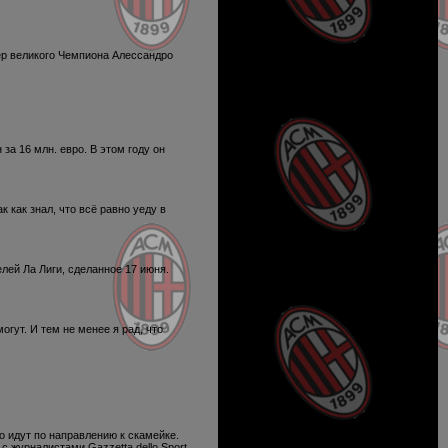
ер великого Чемпиона Алессандро
за 16 млн. евро. В этом году он
 как знал, что всё равно уеду в
елей Ла Лиги, сделанное 17 июня.
огут. И тем не менее я рад, что
 идут по направлению к скамейке.
с журналистами Gazzetta dello Sport