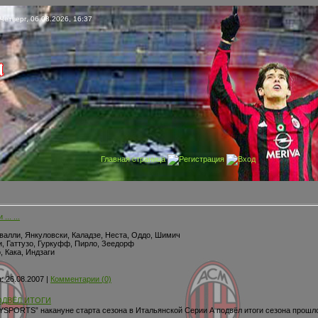
Четверг, 06.08.2026, 16:37
Главная страница
Регистрация
Вход
.. ...
алли, Янкуловски, Каладзе, Неста, Оддо, Шимич
 Гаттузо, Гуркуфф, Пирло, Зеедорф
Кака, Индзаги
:
26.08.2007
|
Комментарии (0)
ОДВЁЛ ИТОГИ
SPORTS” накануне старта сезона в Итальянской Серии А подвёл итоги сезона прошлог