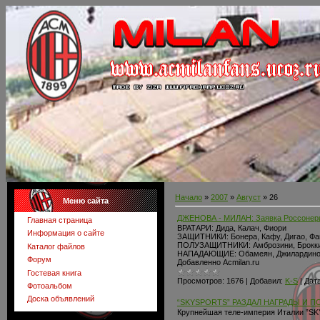
Начало
»
2007
»
Август
»
26
Меню сайта
ДЖЕНОВА - МИЛАН: Заявка Россонери .
Главная страница
ВРАТАРИ: Дида, Калач, Фиори
Информация о сайте
ЗАЩИТНИКИ: Бонера, Кафу, Дигао, Фав
ПОЛУЗАЩИТНИКИ: Амброзини, Брокки,
Каталог файлов
НАПАДАЮЩИЕ: Обамеян, Джилардино, 
Форум
Добавленно Acmilan.ru
Гостевая книга
Просмотров:
1676
|
Добавил:
K-S
|
Дата
Фотоальбом
Доска объявлений
“SKYSPORTS” РАЗДАЛ НАГРАДЫ И П
Крупнейшая теле-империя Италии ”SKY