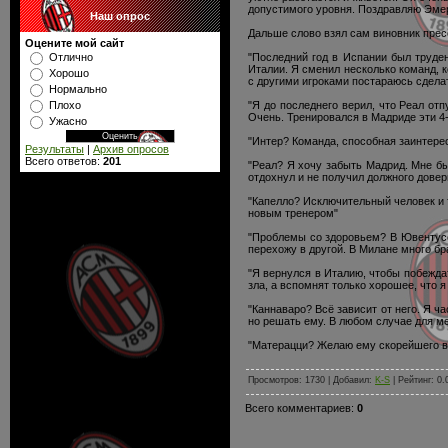
допустимого уровня. Поздравляю Эме
Наш опрос
Дальше слово взял сам виновник прес
Оцените мой сайт
"Последний год в Испании был труден
Отлично
Италии. Я сменил несколько команд, 
Хорошо
с другими игроками постараюсь сделат
Нормально
"Я до последнего верил, что Реал от
Плохо
Очень. Тренировался в Мадриде эти 4-5
Ужасно
"Интер? Команда, способная заинтере
Результаты
|
Архив опросов
Всего ответов:
201
"Реал? Я хочу забыть Мадрид. Мне бы
отдохнул и не получил должного довер
"Капелло? Исключительный человек и т
новым тренером"
"Проблемы со здоровьем? В Ювентусе у
перехожу в другой. В Милане много бр
"Я вернулся в Италию, чтобы побежда
зла, а вспомнят только хорошее, что 
"Каннаваро? Всё зависит от него. Я ч
но решать ему. В любом случае для м
"Матерацци? Желаю ему скорейшего вы
Просмотров: 1730 | Добавил:
K-S
| Рейтинг: 0.
Всего комментариев:
0