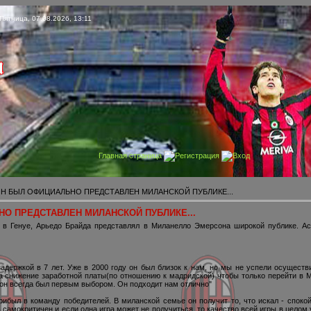
Пятница, 07.08.2026, 13:11
Главная страница
Регистрация
Вход
Н БЫЛ ОФИЦИАЛЬНО ПРЕДСТАВЛЕН МИЛАНСКОЙ ПУБЛИКЕ...
О ПРЕДСТАВЛЕН МИЛАНСКОЙ ПУБЛИКЕ...
а в Генуе, Арьедо Брайда представлял в Миланелло Эмерсона широкой публике. Ac
держкой в 7 лет. Уже в 2000 году он был близок к нам, но мы не успели осуществ
 снижение заработной платы(по отношению к мадридской) чтобы только перейти в М
он всегда был первым выбором. Он подходит нам отлично"
рибыл в команду победителей. В миланской семье он получит то, что искал - споко
 самокритичен и если одна игра может не получиться, то качество всей игры в целом