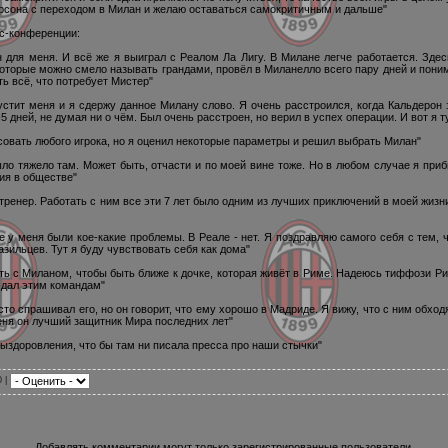
рсона с переходом в Милан и желаю оставаться самокритичным и дальше"
с-конференции:
 для меня. И всё же я выиграл с Реалом Ла Лигу. В Милане легче работается. Зде
которые можно смело называть грандами, провёл в Миланелло всего пару дней и пони
ь всё, что потребует Мистер"
пустит меня и я сдержу данное Милану слово. Я очень расстроился, когда Кальдерон 
 дней, не думая ни о чём. Был очень расстроен, но верил в успех операции. И вот я т
совать любого игрока, но я оценил некоторые параметры и решил выбрать Милан"
ло тяжело там. Может быть, отчасти и по моей вине тоже. Но в любом случае я при
ия в обществе"
ренер. Работать с ним все эти 7 лет было одним из лучших приключений в моей жизни
 меня были кое-какие проблемы. В Реале - нет. Я поздравляю самого себя с тем, чт
азильцев. Тут я буду чувствовать себя как дома"
ть с Миланом, чтобы быть ближе к дочке, которая живёт в Риме. Надеюсь тиффози Ри
я дал этим командам"
асто спрашивал его, но он говорит, что ему хорошо в Мадриде. Я вижу, что с ним обхо
еня он лучший защитник Мира последних лет"
здоровления, что бы там ни писала пресса про наши стычки"
0 |
Добавлять комментарии могут только зарегистрированные пользователи.