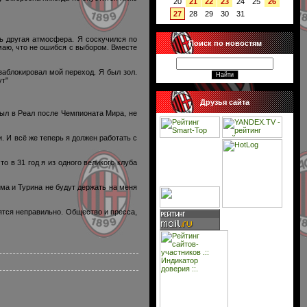
20
21
22
23
24
25
26
27
28
29
30
31
сь другая атмосфера. Я соскучился по
Поиск по новостям
маю, что не ошибся с выбором. Вместе
заблокировал мой переход. Я был зол.
ут"
Друзья сайта
был в Реал после Чемпионата Мира, не
. И всё же теперь я должен работать с
о в 31 год я из одного великого клуба
ма и Турина не будут держать на меня
дятся неправильно. Общество и пресса,