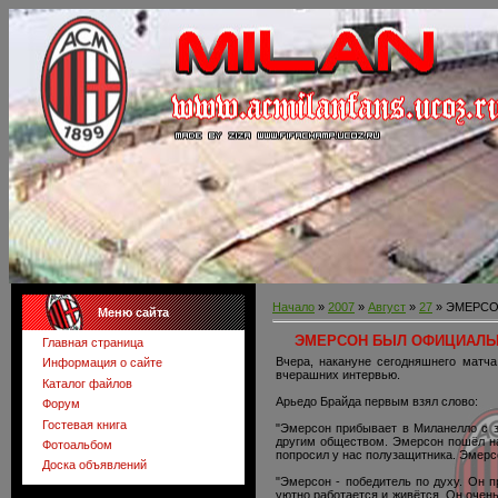
Начало
»
2007
»
Август
»
27
» ЭМЕРСО
Меню сайта
ЭМЕРСОН БЫЛ ОФИЦИАЛЬН
Главная страница
Вчера, накануне сегодняшнего матч
Информация о сайте
вчерашних интервью.
Каталог файлов
Арьедо Брайда первым взял слово:
Форум
Гостевая книга
"Эмерсон прибывает в Миланелло с за
другим обществом. Эмерсон пошёл на
Фотоальбом
попросил у нас полузащитника. Эмерс
Доска объявлений
"Эмерсон - победитель по духу. Он п
уютно работается и живётся. Он очень