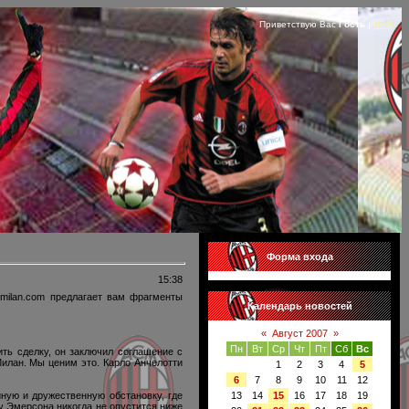
Приветствую Вас
Гость
|
RSS
Форма входа
15:38
milan.com предлагает вам фрагменты
Календарь новостей
«
Август 2007
»
Пн
Вт
Ср
Чт
Пт
Сб
Вс
ить сделку, он заключил соглашение с
илан. Мы ценим это. Карло Анчелотти
1
2
3
4
5
6
7
8
9
10
11
12
йную и дружественную обстановку, где
13
14
15
16
17
18
19
 у Эмерсона никогда не опустится ниже