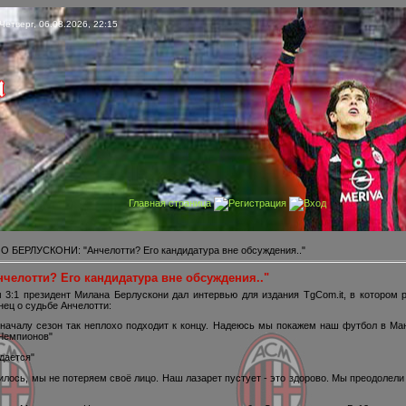
Четверг, 06.08.2026, 22:15
Главная страница
Регистрация
Вход
 БЕРЛУСКОНИ: "Анчелотти? Его кандидатура вне обсуждения.."
елотти? Его кандидатура вне обсуждения.."
 3:1 президент Милана Берлускони дал интервью для издания TgCom.it, в котором р
нец о судьбе Анчелотти:
оначалу сезон так неплохо подходит к концу. Надеюсь мы покажем наш футбол в Ма
 Чемпионов"
дается"
илось, мы не потеряем своё лицо. Наш лазарет пустует - это здорово. Мы преодолели