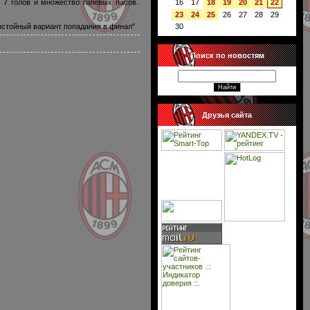
16
17
18
19
20
21
22
х 7 голов и множество голевых пасов.
23
24
25
26
27
28
29
остойный вариант попадания в финал"
30
Поиск по новостям
Друзья сайта