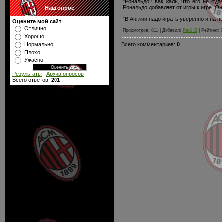
"Рональдо? Как жаль, что его не буд
Рональдо добавляет от игры к игре. О
Наш опрос
"В Англии надо играть уверенно и на
Оцените мой сайт
Отлично
Просмотров: 811 | Добавил:
Paul_B
| Рейтинг: 
Хорошо
Всего комментариев:
0
Нормально
Плохо
Ужасно
Результаты
|
Архив опросов
Всего ответов:
201