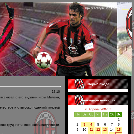
Приветствую Вас
Гость
|
RSS
Форма входа
18:10
ассказал о его видении игры Милана,
Календарь новостей
нчестере и с высоко поднятой головой
«
Апрель 2007
»
Пн
Вт
Ср
Чт
Пт
Сб
Вс
1
2
3
4
5
6
7
8
 все трудности, все несправедливости.
9
10
11
12
13
14
15