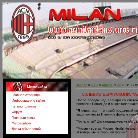
Начало
»
2007
»
Апрель
»
22
» СИЛЬВИО
Меню сайта
СИЛЬВИО БЕРЛУСКОНИ: "Анч
Главная страница
После победы над Кальяри со счётом
Информация о сайте
похвалил Рональдо и высказался нако
Каталог файлов
"Я очень рад, что такой неудачный п
Форум
защитим честь Италии в финале Лиги
Гостевая книга
"Анчелотти? Его кандидатура не обсуж
Фотоальбом
"Милан - всегда Милан. Чтобы не случ
Доска объявлений
И теперь мы в хорошей форме"