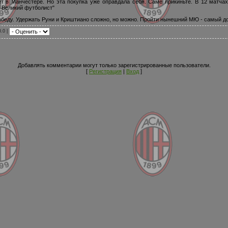
ет в Манчестере. Но эта покупка уже оправдала себя. Саме прикиньте. В 12 матча
н Великий футболист"
 победу. Удержать Руни и Криштиано сложно, но можно. Пройти нынешний МЮ - самый д
0.0 |
Добавлять комментарии могут только зарегистрированные пользователи.
[
Регистрация
|
Вход
]