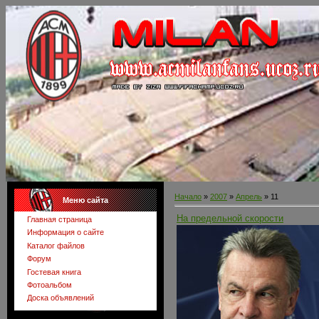
Начало
»
2007
»
Апрель
»
11
Меню сайта
На предельной скорости
Главная страница
Информация о сайте
Каталог файлов
Форум
Гостевая книга
Фотоальбом
Доска объявлений