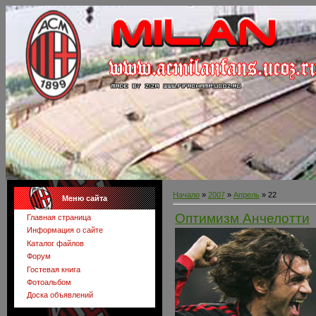
Начало
»
2007
»
Апрель
»
22
Меню сайта
Оптимизм Анчелотти
Главная страница
Информация о сайте
Каталог файлов
Форум
Гостевая книга
Фотоальбом
Доска объявлений