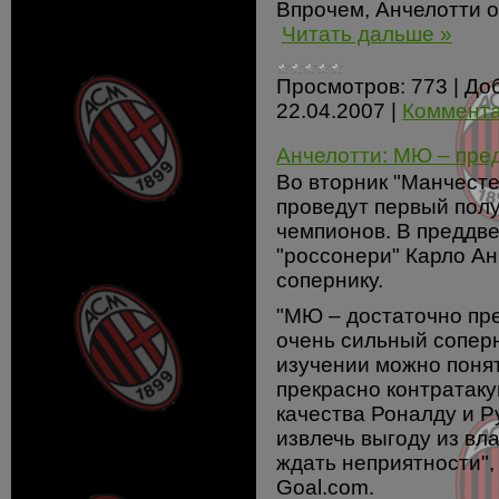
Впрочем, Анчелотти о
Читать дальше »
Просмотров:
773
|
До
22.04.2007
|
Коммента
Анчелотти: МЮ – пре
Во вторник "Манчест
проведут первый пол
чемпионов. В преддве
"россонери" Карло А
сопернику.
"МЮ – достаточно пр
очень сильный соперн
изучении можно понять
прекрасно контратаку
качества Роналду и Р
извлечь выгоду из вл
ждать неприятности",
Goal.com.