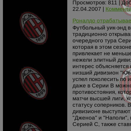
Просмотров:
811
|
Доб
22.04.2007
|
Коммента
Роналдо отрабатывае
Футбольный уик-энд 
традиционно открыва
очередного тура Сери
которая в этом сезон
привлекает не меньш
нежели элитный диви
интерес объясняется 
низший дивизион "Юве
успел поколесить по 
даже в Серии B можн
противостояния, кото
матчи высшей лиги, ка
статусу соперников. 
дивизионе выступают
"Дженоа" и "Наполи",
Серией C, также ставя