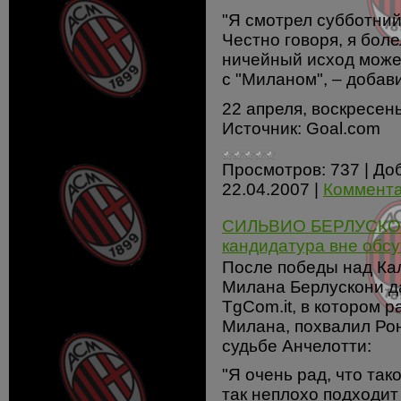
"Я смотрел субботни
Честно говоря, я боле
ничейный исход может
с "Миланом", – добав
22 апреля, воскресень
Источник: Goal.com
Просмотров:
737
|
До
22.04.2007
|
Коммента
СИЛЬВИО БЕРЛУСКОНИ
кандидатура вне обсу
После победы над Кал
Милана Берлускони д
TgCom.it, в котором р
Милана, похвалил Рон
судьбе Анчелотти:
"Я очень рад, что та
так неплохо подходит