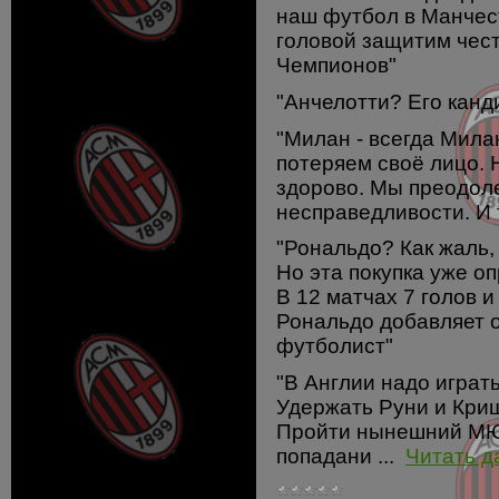
наш футбол в Манчест
головой защитим чес
Чемпионов"
"Анчелотти? Его канд
"Милан - всегда Мила
потеряем своё лицо. Н
здорово. Мы преодоле
несправедливости. И
"Рональдо? Как жаль, 
Но эта покупка уже о
В 12 матчах 7 голов 
Рональдо добавляет о
футболист"
"В Англии надо играть
Удержать Руни и Кри
Пройти нынешний МЮ
попадани
...
Читать д