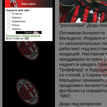
Наш опрос
Оцените мой сайт
Отлично
Хорошо
Нормально
"россонери" Диды пок
Плохо
Ужасно
Оптимизм Анчелотти
Результаты
|
Архив опросов
Мальдини, Индзаги и
Всего ответов:
201
от незначительных п
работают над восста
кондиций. Наставник 
преддверии встречи с
надеется увидеть три
Траффорд" в будущую
со стопой, у Сержинь
Мальдини занимается 
продолжил Анчелотти.
футболиста оправятся
"МЮ".
Дида под вопросом