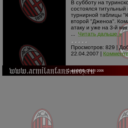
В субботу на туринск
состоялся титульный 
турнирной таблицы "
второй "Дженоа". Ком
атаку и уже на 3-й ми
...
Читать дальше »
Просмотров:
829
|
До
22.04.2007
|
Коммента
Copyright MyCorp © 2006