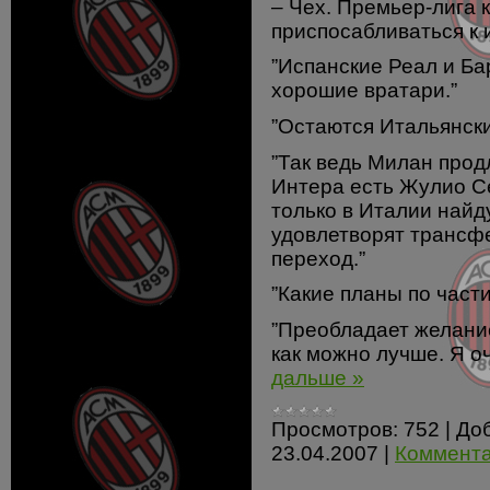
– Чех. Премьер-лига к
приспосабливаться к и
”Испанские Реал и Ба
хорошие вратари.”
”Остаются Итальянск
”Так ведь Милан продл
Интера есть Жулио Се
только в Италии найд
удовлетворят трансф
переход.”
”Какие планы по час
”Преобладает желание
как можно лучше. Я о
дальше »
Просмотров:
752
|
До
23.04.2007
|
Коммента