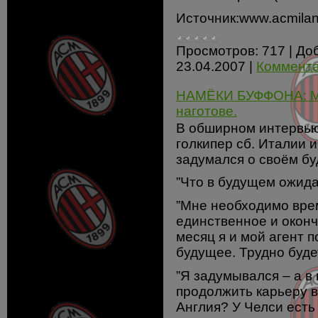
Источник:www.acmilan
Просмотров:
717
|
До
23.04.2007
|
Коммента
НАМЁКИ БУФФОНА: Ми
наготове.
В обширном интервью д
голкипер сб. Италии
задумался о своём б
”Что в будущем ожид
”Мне необходимо вре
единственное и окон
месяц я и мой агент 
будущее. Трудно буде
”Я задумывался – а в
продолжить карьеру в
Англия? У Челси есть