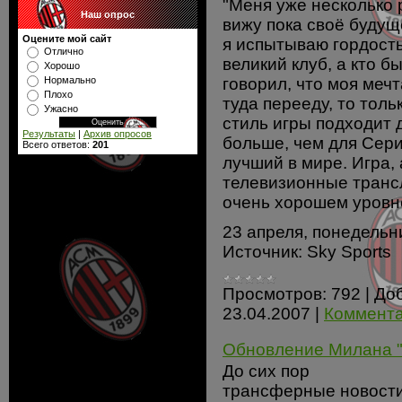
"Меня уже несколько 
Наш опрос
вижу пока своё будущ
Оцените мой сайт
я испытываю гордость,
Отлично
великий клуб, а кто б
Хорошо
Нормально
говорил, что моя мечта
Плохо
туда перееду, то тол
Ужасно
стиль игры подходит 
Результаты
|
Архив опросов
больше, чем для Сери
Всего ответов:
201
лучший в мире. Игра,
телевизионные трансл
очень хорошем уровне
23 апреля, понедельни
Источник: Sky Sports
Просмотров:
792
|
До
23.04.2007
|
Коммента
Обновление Милана "
До сих пор
трансферные новост