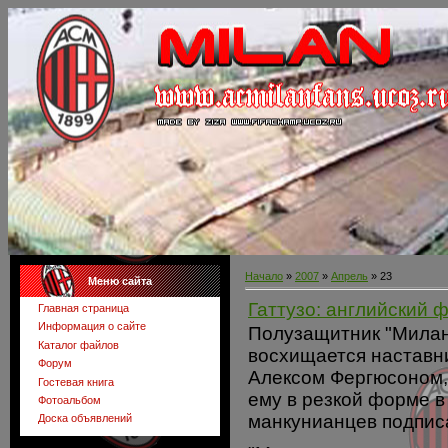
Начало
»
2007
»
Апрель
»
23
Меню сайта
Гаттузо: английский 
Главная страница
Информация о сайте
Полузащитник "Милан
Каталог файлов
восхищается наставн
Форум
Алексом Фергюсоном,
Гостевая книга
ему в резкой форме в
Фотоальбом
манкунианцев подписа
Доска объявлений