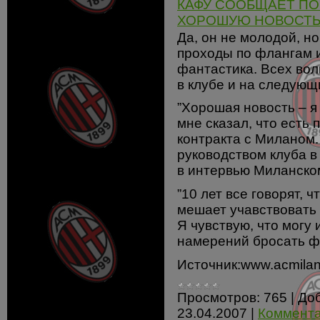
КАФУ СООБЩАЕТ П
ХОРОШУЮ НОВОСТ
Да, он не молодой, но
проходы по флангам и
фантастика. Всех вол
в клубе и на следующ
”Хорошая новость – я 
мне сказал, что есть
контракта с Миланом.
руководством клуба в
в интервью Миланском
”10 лет все говорят, ч
мешает учавствовать
Я чувствую, что могу
намерений бросать ф
Источник:www.acmilan
Просмотров:
765
|
До
23.04.2007
|
Коммента