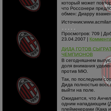
который может повтор
что Россонери предл
обмен: Диарру взаме
Источник:www.acmilan
Просмотров:
709
|
До
23.04.2007
|
Коммента
ДИДА ГОТОВ СЫГРАТ
ЧЕМПИОНОВ
В сегодняшнем выпуске
доля внимания уделе
против МЮ.
Так, по последним со
Дида полностью восст
выйти на поле.
Ожидается, что Анче
одним нападающим (Д
плеймекерами (Кака и