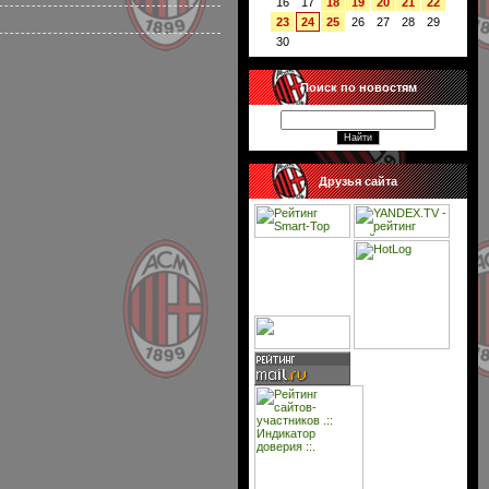
16
17
18
19
20
21
22
23
24
25
26
27
28
29
30
Поиск по новостям
Друзья сайта