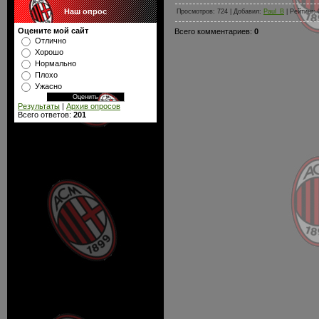
Наш опрос
Просмотров: 724 | Добавил:
Paul_B
| Рейтинг: 
Оцените мой сайт
Всего комментариев:
0
Отлично
Хорошо
Нормально
Плохо
Ужасно
Результаты
|
Архив опросов
Всего ответов:
201