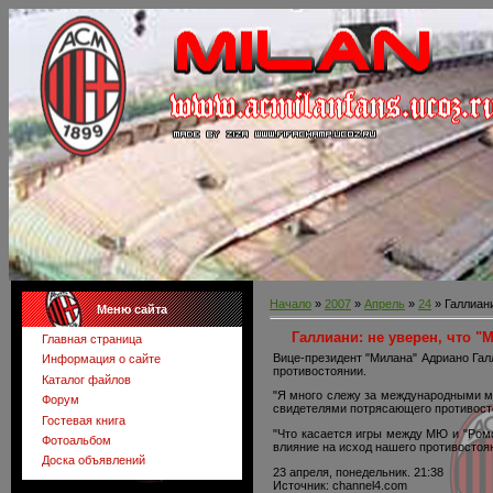
Начало
»
2007
»
Апрель
»
24
» Галлиани
Меню сайта
Галлиани: не уверен, что 
Главная страница
Вице-президент "Милана" Адриано Гал
Информация о сайте
противостоянии.
Каталог файлов
"Я много слежу за международными мат
Форум
свидетелями потрясающего противосто
Гостевая книга
"Что касается игры между МЮ и "Ромой
Фотоальбом
влияние на исход нашего противостоян
Доска объявлений
23 апреля, понедельник. 21:38
Источник: channel4.com