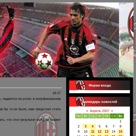
Приветствую Вас
Гость
|
RSS
Форма входа
16:17
е, надеется на успех в полуфинальном
Календарь новостей
ак бы то ни было, нам предстоит стать
«
Апрель 2007
»
Пн
Вт
Ср
Чт
Пт
Сб
Вс
ть, что этот результат вряд ли окажет
1
2
3
4
5
6
7
8
9
10
11
12
13
14
15