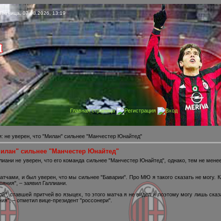
Пятница, 07.08.2026, 13:19
Главная страница
Регистрация
Вход
: не уверен, что "Милан" сильнее "Манчестер Юнайтед"
"Милан" сильнее "Манчестер Юнайтед"
лиани не уверен, что его команда сильнее "Манчестер Юнайтед", однако, тем не мене
чами, и был уверен, что мы сильнее "Баварии". Про МЮ я такого сказать не могу. К
яния", – заявил Галлиани.
", ставшей притчей во языцех, то этого матча я не видел и поэтому могу лишь сказа
ия", – отметил вице-президент "россонери".